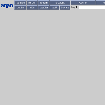
anan
rastgele
bir gün
iletişim
istatistik
kayıt ol
ü
başlık:
bugün
dün
popüler
asl?
$ukala